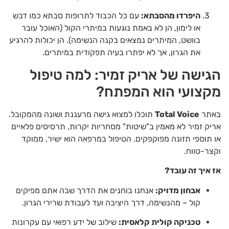
היפרדו מהסבתא:
עם כל הכבוד לתרופות סבתא כמו דבש
או לימון, הן לא באמת נוגעות במיתרי הקול (האוכל עובר
בוושט, המיתרים נמצאים בקנה הנשימה). הן יכולות להרגיע
את הגרון, אך לא יפתרו בעיה תפקודית במיתרים.
הגישה של אריק זמיר: למה טיפול
מקצועי הוא המפתח?
באתר
Total Voice
תוכלו למצוא גישה מרעננת ושונה מהמקובל.
אריק זמיר לא מאמין ב"שיטות" מסחריות יקרות, תרסיסים פלאיים
או תוספי תזונה מפוקפקים. הטיפול במרפאה הוא ישיר, ממוקד
וקצר-טווח.
אז איך זה עובד?
אבחון מדויק:
אנחנו בוחנים את הדרך שבה אתם מפיקים
קול – מהנשימה, דרך היציבה ועד לעבודת שרירי הגרון.
טכניקה קולית קלאסית:
שילוב של ידע רפואי עם עקרונות