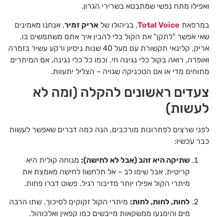
ואפילו מתח נפשי שמתבטא בשרירי הגרון.
במרפאת
Total Voice
, בניהולו של
אריק זמיר
, אנחנו מאמינים
שאי אפשר "לתקן" את הקול בלי להבין איך אתם משתמשים בו.
אריק, קלינאי תקשורת עם מעל 40 שנות ניסיון ורקע עשיר בזמרה
ואופרה, רואה בקול כלי נגינה חי. וכמו כל כלי נגינה, אם המיתרים
מתוחים מדי או אם הטכניקה שגויה – הצליל יתעוות.
צעדים ראשונים להקלה (ומה לא
לעשות)
לפני שרצים לפתרונות מורכבים, הנה כמה דברים שאפשר לעשות
כבר עכשיו:
שתיקה היא זהב (אבל לא לחישה):
מנוחה קולית היא
קריטית. אבל שימו לב – אל תלחשו! לחישה מאמצת את
מיתרי הקול אפילו יותר מדיבור רגיל. פשוט דברו פחות.
לחות, לחות, לחות:
מיתרי הקול זקוקים לסיכוך. שתו הרבה
מים והימנעו ממשקאות מייבשים כמו קפאין ואלכוהול.