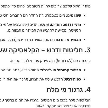
מיתרי הקול שלכם צריכים להיות משומנים ולחים כדי לתפקד
שתו מים:
מים בטמפרטורת החדר הם החברים הכי טו
התיידדו עם האדים:
שאיפת אדים (אינהלציה של מי מ
הנשימה ומסייעת להרגיע את המיתרים הנפוחים.
מכשיר אדים בחדר:
אם האוויר בחדר יבש (בגלל מזגן 
3. חליטות ודבש – הקלאסיקה שעובדת
כוס תה חם (לא רותח!) היא פינוק אמיתי לגרון מגוֹרה.
חליטת קמומיל או ג'ינג'ר:
קמומיל ידוע בתכונות ההרג
כפית דבש:
הדבש עוטף את הגרון, מרכך את האזור ומ
4. גרגור מי מלח
חיידקים או וירוסים שהתמקמו באזור.