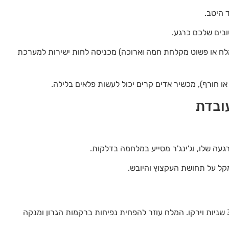
 היטב.
בים שלכם כרגע.
לח או פשוט מקלחת חמה וארוכה) מכניסה לחות ישירות למערכת
או חורף), מכשיר אדים קרים יכול לעשות פלאים בלילה.
עה שלו, וג'ינג'ר מסייע במלחמה בדלקות.
קל על תחושת העקצוץ והיובש.
חצי כפית מלח בכוס מים חמימים. גרגרו את המים במשך 30 שניות וירקו. המלח עוזר להפחית נפיחות ברקמות הגרון ומנקה